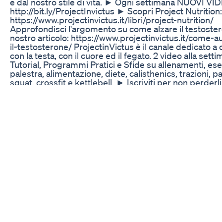
e dal nostro stile di vita. ► Ogni settimana NUOVI VI
http://bit.ly/ProjectInvictus ► Scopri Project Nutrition:
https://www.projectinvictus.it/libri/project-nutrition/
Approfondisci l'argomento su come alzare il testoster
nostro articolo: https://www.projectinvictus.it/come-
il-testosterone/ ProjectinVictus è il canale dedicato a c
con la testa, con il cuore ed il fegato. 2 video alla setti
Tutorial, Programmi Pratici e Sfide su allenamenti, eser
palestra, alimentazione, diete, calisthenics, trazioni, p
squat, crossfit e kettlebell. ► Iscriviti per non perderli
http://bit.ly/ProjectInvictus ProjectinVictus non è sol
anche un portale che vuole dare al fitness, al benesse
all’attività fisica una nuova Visione. Benvenuti a voi ch
avete scelto il cammino più lungo e difficoltoso ma più
soddisfazioni. Seguici anche su Facebook: ►
https://www.fb.me/projectinvictus #AumentareTesto
#ProjectinVictus
Testotin Male Enhancementeffective Uses Try Price B
Buy